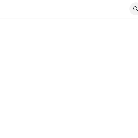
WMS
WCS
AGVS
关于我们
新闻
技术