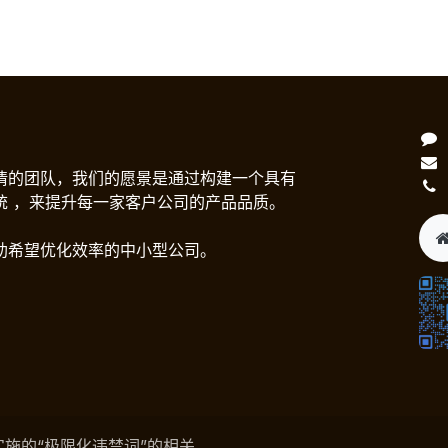
情的团队，我们的愿景是通过构建一个具有
统 ，来提升每一家客户公司的产品品质。
助希望优化效率的中小型公司。
施的“极限化违禁词”的相关