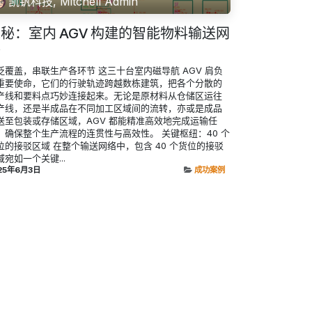
凯钒科技, Mitchell Admin
秘：室内 AGV 构建的智能物料输送网
络
泛覆盖，串联生产各环节 这三十台室内磁导航 AGV 肩负
重要使命，它们的行驶轨迹跨越数栋建筑，把各个分散的
产线和要料点巧妙连接起来。无论是原材料从仓储区运往
产线，还是半成品在不同加工区域间的流转，亦或是成品
送至包装或存储区域，AGV 都能精准高效地完成运输任
，确保整个生产流程的连贯性与高效性。 关键枢纽：40 个
位的接驳区域 在整个输送网络中，包含 40 个货位的接驳
域宛如一个关键...
25年6月3日
成功案例