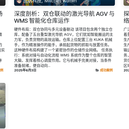
凯钒科技, Mitchell Admin
场
深度剖析：双仓联动的激光导航 AGV 与
探
WMS 智能化仓库运作
系
硬件布局：双仓协同与多元设备联动 该项目包含两个独立仓
广
精
库，配备了五台重型激光导航 AGV，它们犹如智能搬运的主
着
力军，负责货物的高效运输。仓库上位配置三台 KUKA 机械
生
的
手，作为精准操作的能手，承担起货物的抓取与放置任务。
生
到实
这种硬件布局构建了一个紧密协作的仓储作业网络。 任务执
输
行：系统对接与自动化流程 WMS 系统作为整个仓库的智慧
务
序
大脑，发挥着核心调度作用。它与机械手完美对接，当条件
货
准备就绪，便自动向...
区
例
2025年6月3日
成功案例
20