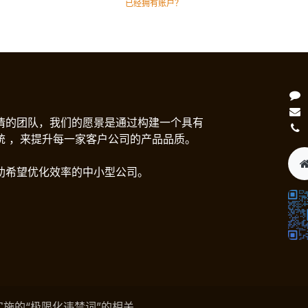
已经拥有账户？
情的团队，我们的愿景是通过构建一个具有
统 ，来提升每一家客户公司的产品品质。
助希望优化效率的中小型公司。
施的“极限化违禁词”的相关